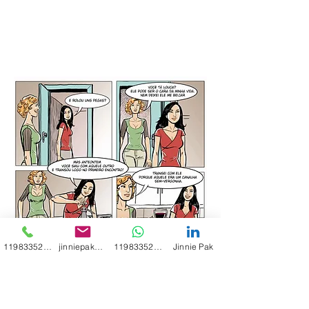
11983352664
jinniepak2018@gmail.com
11983352664
Jinnie Pak